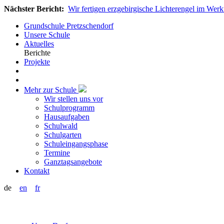
Nächster Bericht:
Wir fertigen erzgebirgische Lichterengel im Werk
Grundschule Pretzschendorf
Unsere Schule
Aktuelles
Berichte
Projekte
Mehr zur Schule
Wir stellen uns vor
Schulprogramm
Hausaufgaben
Schulwald
Schulgarten
Schuleingangsphase
Termine
Ganztagsangebote
Kontakt
de
en
fr